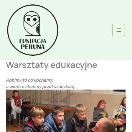
Przejdź
do
treści
Warsztaty edukacyjne
Robimy to co kochamy,
a wiedzę chcemy przekazać dalej